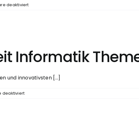
für
e deaktiviert
90+
Seminararbeit
Soziale
Arbeit
Themen
it Informatik Them
n und innovativsten [...]
für
deaktiviert
120
Seminararbeit
Informatik
Themen