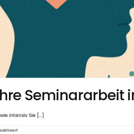
Ihre Seminararbeit 
 intensiv Sie [...]
für
ktiviert