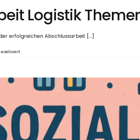
eit Logistik Theme
r erfolgreichen Abschlussarbeit [...]
für
aktiviert
160+
Seminararbeit
Logistik
Themen