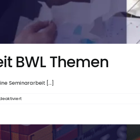
eit BWL Themen
ne Seminararbeit [...]
für
eaktiviert
120
Seminararbeit
BWL
Themen