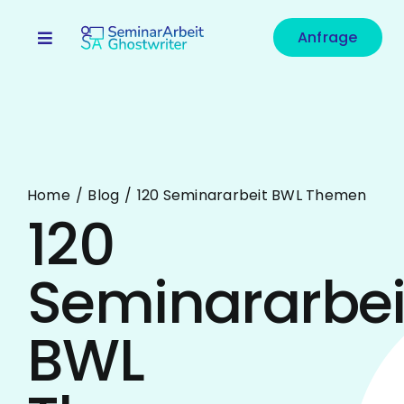
Zum
Inhalt
Anfrage
Toggle
springen
Navigation
Fachrichtungen
Leistungen
Preise
Home
Blog
120 Seminararbeit BWL Themen
120
Blog
Seminararbei
FAQ
Unternehmen
BWL