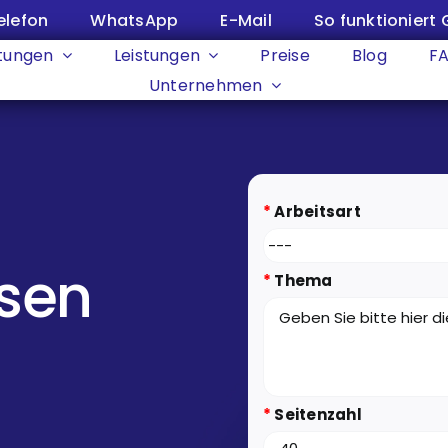
elefon
WhatsApp
E-Mail
So funktioniert 
tungen
Leistungen
Preise
Blog
F
Unternehmen
*
Arbeitsart
ssen
*
Thema
*
Seitenzahl