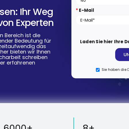
sen: Ihr Weg
*
E-Mail
von Experten
 Bereich ist die
dender Bedeutung für
Laden Sie hier Ihre 
 zeitaufwendig das
aher bieten wir Ihnen
acharbeit schreiben
rer erfahrenen
Sie haben die
6000+
8+