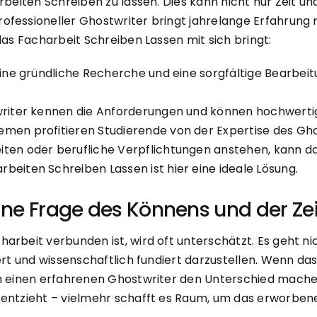
arbeiten Schreiben zu lassen. Dies kann nicht nur Zeit 
fessioneller Ghostwriter bringt jahrelange Erfahrung m
das Facharbeit Schreiben Lassen mit sich bringt:
ine gründliche Recherche und eine sorgfältige Bearbeitun
riter kennen die Anforderungen und können hochwertige Ar
men profitieren Studierende von der Expertise des Gho
ten oder berufliche Verpflichtungen anstehen, kann da
beiten Schreiben Lassen ist hier eine ideale Lösung.
ine Frage des Könnens und der Zei
arbeit verbunden ist, wird oft unterschätzt. Es geht n
iert und wissenschaftlich fundiert darzustellen. Wenn d
ch einen erfahrenen Ghostwriter den Unterschied mach
entzieht – vielmehr schafft es Raum, um das erworbene 