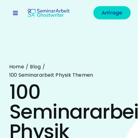
Zum
Inhalt
Anfrage
Toggle
springen
Navigation
Fachrichtungen
Leistungen
Preise
Home
Blog
100 Seminararbeit Physik Themen
Blog
100
FAQ
Seminararbei
Unternehmen
Physik